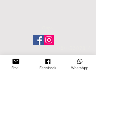
צבעי שמן , אקריליק , עפרונות., 
אופן ההובלה יסוכם  בין 2  הצדדים  
מידות 148/114 ס"מ
,ע"פ  הרכישה ,  המיקום  והמסגור  .  
@aya
050-3387814
Email
Facebook
WhatsApp
סטודיו-קריית המלאכה, תל אביב.
© AYA SARIG ART.
All Rights Reserved.